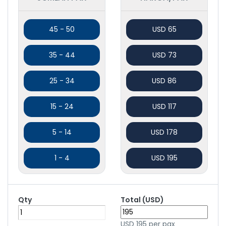
45 - 50
USD 65
35 - 44
USD 73
25 - 34
USD 86
15 - 24
USD 117
5 - 14
USD 178
1 - 4
USD 195
Qty
Total (USD)
USD
195
per pax