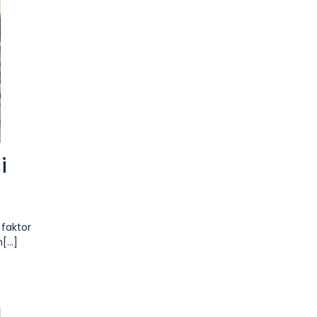
i
 faktor
...]